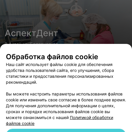
АспектДент
2.4 км • ул. Белорусская
Стоматология
Обработка файлов cookie
Наш сайт использует файлы cookie для обеспечения
удобства пользователей сайта, его улучшения, сбора
статистики и предоставления персонализированных
рекомендаций.
МиладентАл
Вы можете настроить параметры использования файлов
2.8 км • пр-т Дзержинского
cookie или изменить свое согласие в более позднее время.
Стоматология
Для получения дополнительной информации о целях,
сроках и порядке использования файлов cookie вы
Все виды услуг. Взрослый и детский приёмы.
можете ознакомиться с нашей
Политикой обработки
Рентгенодиагностика
файлов cookie